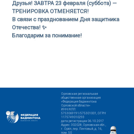
Друзья! ЗАВТРА 23 февраля (суббота) —
ТРЕНИРОВКА ОТМЕНЯЕТСЯ!
В связи с празднованием Дня защитника
Отечества! ✨
Благодарим за понимание!
Орловская региональная
общественная организация
«Федерация бадминтона
Орловской области»
ИНН/КПП:
5753069191/575301001, ОГРН
1175749010293
дата регистрации 06.10.2017
Адрес: 302028, Орловская обл.,
г. Орёл, пер. Почтовый, д. 16,
пом. 50