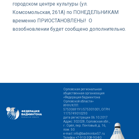
городском центре культуры (ул.
Комсомольская, 261А) по ПОНЕДЕЛЬНИКАМ
временно ПРИОСТАНОВЛЕНЫ! О
возобновлении будет сообщено дополнительно.
Орловская региональная
общественная организация
«Федерация бадминтона
Орловской области»
ИНН/КПП:
5753069191/575301001, ОГРН
1175749010293
дата регистрации 06.10.2017
Адрес: 302028, Орловская обл.,
г. Орёл, пер. Почтовый, д. 16,
пом. 50
e-mail: info@badminton57.ru
Телефон +7-910-308-90-80