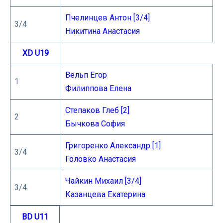
Пчелинцев Антон [3/4]
3/4
Никитина Анастасия
XD U19
Вельп Егор
1
Филиппова Елена
Степаков Глеб [2]
2
Бычкова София
Григоренко Александр [1]
3/4
Головко Анастасия
Чайкин Михаил [3/4]
3/4
Казанцева Екатерина
BD U11