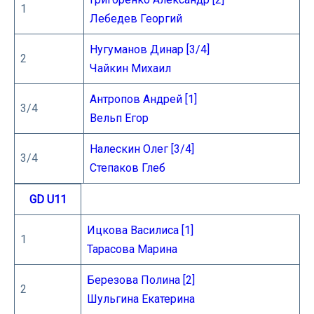
1
Лебедев Георгий
Нугуманов Динар [3/4]
2
Чайкин Михаил
Антропов Андрей [1]
3/4
Вельп Егор
Налескин Олег [3/4]
3/4
Степаков Глеб
GD U11
Ицкова Василиса [1]
1
Тарасова Марина
Березова Полина [2]
2
Шульгина Екатерина