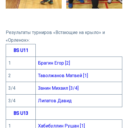
⠀
Результаты турниров «Встающие на крыло» и
«Орленок»:
BS U11
1
Брагин Егор [2]
2
Таволжанов Матвей [1]
3/4
Занин Михаил [3/4]
3/4
Липатов Давид
BS U13
1
Хабибуллин Рушан [1]