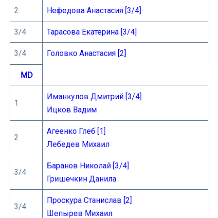
2
Нефедова Анастасия [3/4]
3/4
Тарасова Екатерина [3/4]
3/4
Головко Анастасия [2]
MD
Иманкулов Дмитрий [3/4]
1
Ицков Вадим
Агеенко Глеб [1]
2
Лебедев Михаил
Баранов Николай [3/4]
3/4
Гришечкин Данила
Проскура Станислав [2]
3/4
Шепырев Михаил