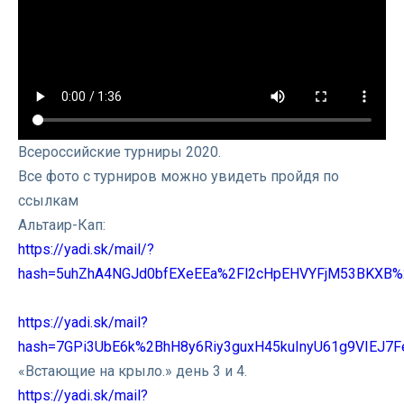
Всероссийские турниры 2020.
Все фото с турниров можно увидеть пройдя по
ссылкам
Альтаир-Кап:
https://yadi.sk/mail/?
hash=5uhZhA4NGJd0bfEXeEEa%2Fl2cHpEHVYFjM53BKX
https://yadi.sk/mail?
hash=7GPi3UbE6k%2BhH8y6Riy3guxH45kuInyU61g9VIEJ
«Встающие на крыло.» день 3 и 4.
https://yadi.sk/mail?