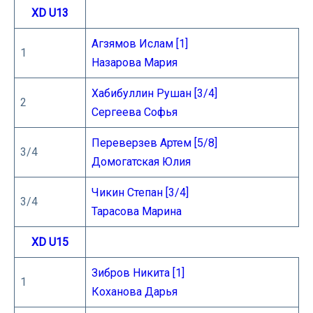
XD U13
Агзямов Ислам [1]
1
Назарова Мария
Хабибуллин Рушан [3/4]
2
Сергеева Софья
Переверзев Артем [5/8]
3/4
Домогатская Юлия
Чикин Степан [3/4]
3/4
Тарасова Марина
XD U15
Зибров Никита [1]
1
Коханова Дарья