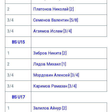
2
Платонов Николай [2]
3/4
Семенов Валентин [5/8]
3/4
Агзямов Ислам [3/4]
BS U15
1
Зибров Никита [2]
2
Лядов Михаил [1]
3/4
Мордовин Алексей [3/4]
3/4
Каримов Рамазан [3/4]
BS U17
1
Залилов Айнур [2]