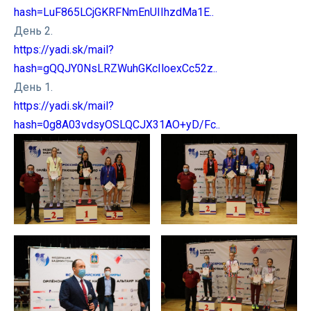
hash=LuF865LCjGKRFNmEnUIIhzdMa1E..
День 2.
https://yadi.sk/mail?
hash=gQQJY0NsLRZWuhGKcIloexCc52z..
День 1.
https://yadi.sk/mail?
hash=0g8A03vdsyOSLQCJX31AO+yD/Fc..