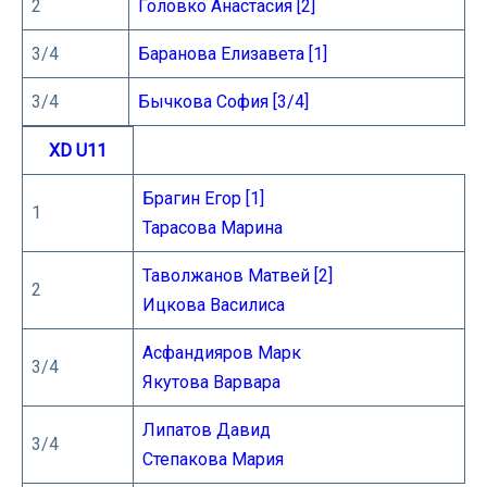
2
Головко Анастасия [2]
3/4
Баранова Елизавета [1]
3/4
Бычкова София [3/4]
XD U11
Брагин Егор [1]
1
Тарасова Марина
Таволжанов Матвей [2]
2
Ицкова Василиса
Асфандияров Марк
3/4
Якутова Варвара
Липатов Давид
3/4
Степакова Мария