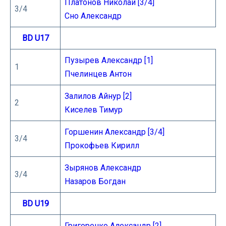
Платонов Николай [3/4]
3/4
Сно Александр
BD U17
Пузырев Александр [1]
1
Пчелинцев Антон
Залилов Айнур [2]
2
Киселев Тимур
Горшенин Александр [3/4]
3/4
Прокофьев Кирилл
Зырянов Александр
3/4
Назаров Богдан
BD U19
Григоренко Александр [2]