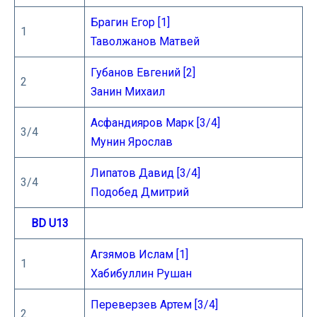
Брагин Егор [1]
1
Таволжанов Матвей
Губанов Евгений [2]
2
Занин Михаил
Асфандияров Марк [3/4]
3/4
Мунин Ярослав
Липатов Давид [3/4]
3/4
Подобед Дмитрий
BD U13
Агзямов Ислам [1]
1
Хабибуллин Рушан
Переверзев Артем [3/4]
2