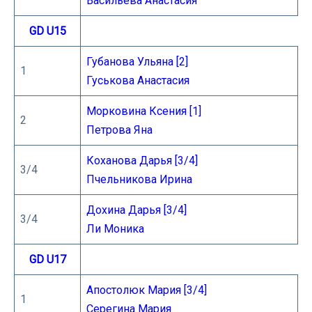
Васильева Анастасия
GD U15
Губанова Ульяна [2]
1
Гуськова Анастасия
Морковина Ксения [1]
2
Петрова Яна
Коханова Дарья [3/4]
3/4
Пчельникова Ирина
Дохина Дарья [3/4]
3/4
Ли Моника
GD U17
Апостолюк Мария [3/4]
1
Серегина Мария