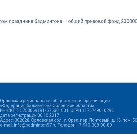
 этом празднике бадминтона — общий призовой фонд 23000
Орловская региональная общественная организация
«Федерация бадминтона Орловской области»
ИНН/КПП: 5753069191/575301001, ОГРН 1175749010293
дата регистрации 06.10.2017
Адрес: 302028, Орловская обл., г. Орёл, пер. Почтовый, д. 16, пом. 5
e-mail: info@badminton57.ru Телефон +7-910-308-90-80