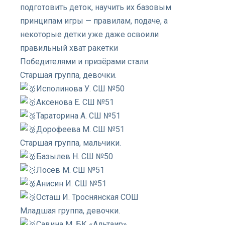
подготовить деток, научить их базовым
принципам игры — правилам, подаче, а
некоторые детки уже даже освоили
правильный хват ракетки
Победителями и призёрами стали:
Старшая группа, девочки.
Исполинова У. СШ №50
Аксенова Е. СШ №51
Тараторина А. СШ №51
Дорофеева М. СШ №51
Старшая группа, мальчики.
Базылев Н. СШ №50
Лосев М. СШ №51
Анисин И. СШ №51
Осташ И. Троснянская СОШ
Младшая группа, девочки.
Савина М. БК «Альтаир»