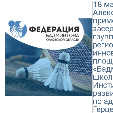
18 ма
Алек
приме
засе
груп
реги
инно
площ
«Бад
школ
Инст
разв
по ад
Герце