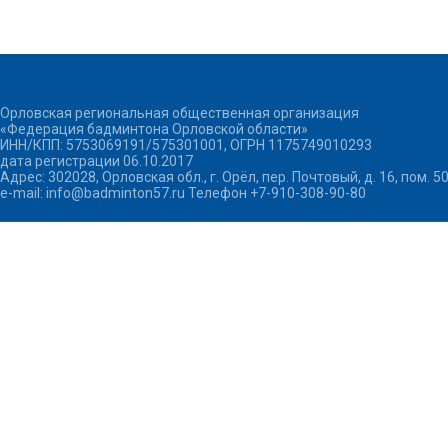
Орловская региональная общественная организация
«Федерация бадминтона Орловской области»
ИНН/КПП: 5753069191/575301001, ОГРН 1175749010293
дата регистрации 06.10.2017
Адрес: 302028, Орловская обл., г. Орёл, пер. Почтовый, д. 16, пом. 5
e-mail: info@badminton57.ru Телефон +7-910-308-90-80