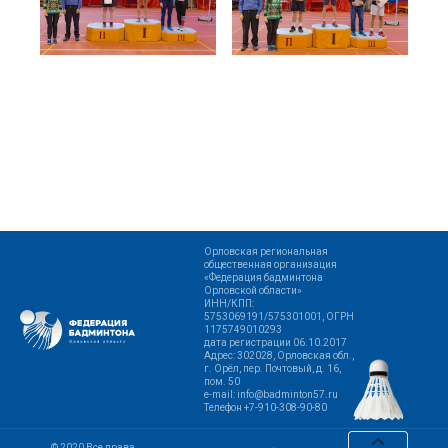
Орловская региональная
общественная организация
«Федерация бадминтона
Орловской области»
ИНН/КПП:
5753069191/575301001, ОГРН
1175749010293
дата регистрации 06.10.2017
Адрес: 302028, Орловская обл.,
г. Орёл, пер. Почтовый, д. 16,
пом. 50
e-mail: info@badminton57.ru
Телефон +7-910-308-90-80
© 2020 Все права