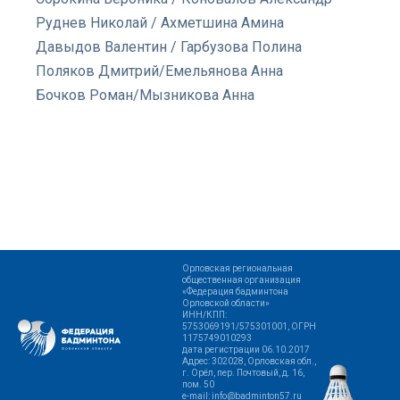
Руднев Николай / Ахметшина Амина
Давыдов Валентин / Гарбузова Полина
Поляков Дмитрий/Емельянова Анна
Бочков Роман/Мызникова Анна
Орловская региональная
общественная организация
«Федерация бадминтона
Орловской области»
ИНН/КПП:
5753069191/575301001, ОГРН
1175749010293
дата регистрации 06.10.2017
Адрес: 302028, Орловская обл.,
г. Орёл, пер. Почтовый, д. 16,
пом. 50
e-mail: info@badminton57.ru