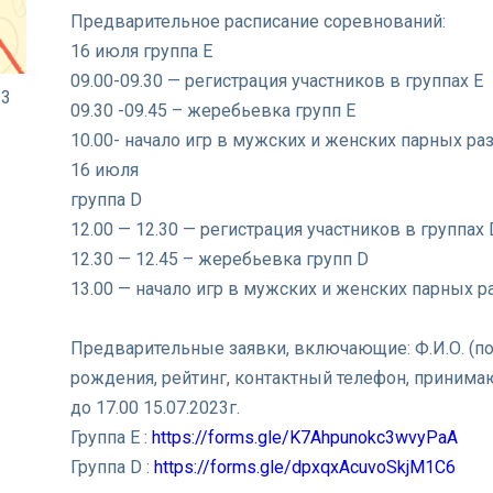
Предварительное расписание соревнований:
16 июля группа E
09.00-09.30 — регистрация участников в группах E
23
09.30 -09.45 – жеребьевка групп E
10.00- начало игр в мужских и женских парных ра
16 июля
группа D
12.00 — 12.30 — регистрация участников в группах 
12.30 — 12.45 – жеребьевка групп D
13.00 — начало игр в мужских и женских парных р
Предварительные заявки, включающие: Ф.И.О. (по
рождения, рейтинг, контактный телефон, принима
до 17.00 15.07.2023г.
Группа Е :
https://forms.gle/K7Ahpunokc3wvyPaA
Группа D :
https://forms.gle/dpxqxAcuvoSkjM1C6