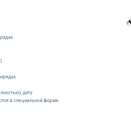
зрядах
D
азрядах
лностью), дату
ются в специальной форме