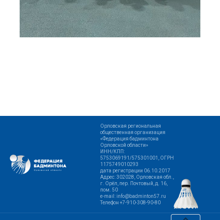
Орловская региональная
общественная организация
«Федерация бадминтона
Орловской области»
ИНН/КПП:
5753069191/575301001, ОГРН
1175749010293
дата регистрации 06.10.2017
Адрес: 302028, Орловская обл.,
г. Орёл, пер. Почтовый, д. 16,
пом. 50
e-mail: info@badminton57.ru
Телефон +7-910-308-90-80