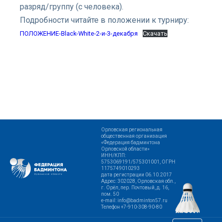
разряд/группу (с человека).
Подробности читайте в положении к турниру:
ПОЛОЖЕНИЕ-Black-White-2-и-3-декабря
Скачать
Орловская региональная
общественная организация
«Федерация бадминтона
Орловской области»
ИНН/КПП:
5753069191/575301001, ОГРН
1175749010293
дата регистрации 06.10.2017
Адрес: 302028, Орловская обл.,
г. Орёл, пер. Почтовый, д. 16,
пом. 50
e-mail: info@badminton57.ru
Телефон +7-910-308-90-80