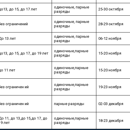
одиночные, парные
до13, до 15, до 17 лет
25-30 октября
разряды
одиночные, парные
без ограничений
28-29 октября
разряды
одиночные, парные
До 13 лет
06-12 ноября
разряды
одиночные,парные
до13, до 15, до 17, до 19 лет
15-20 ноября
разряды
одиночные,парные
до 11 лет
15-20 ноября
разряды
одиночные,парные
без ограничен ий
19-23 ноября
разряды
без ограничен ий
парные разряды
02-03 декабря
До 11, до 13,до 15,до 17, до
одиночные,парные
18-23 декабря
19 лет
разряды