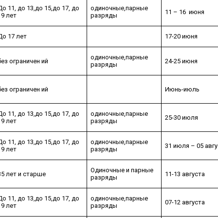
До 11, до 13,до 15,до 17, до
одиночные,парные
11 – 16 июня
19 лет
разряды
До 17 лет
17-20 июня
одиночные,парные
без ограничен ий
24-25 июня
разряды
без ограничен ий
Июнь-июль
До 11, до 13,до 15,до 17, до
одиночные,парные
25-30 июля
19 лет
разряды
До 11, до 13,до 15,до 17, до
одиночные,парные
31 июля – 05 авг
19 лет
разряды
Одиночные и парные
35 лет и старше
11-13 августа
разряды
До 11, до 13,до 15,до 17, до
одиночные,парные
07-12 августа
19 лет
разряды