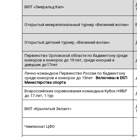
ВЮТ «Эмеральд Кап»
Открытый межрегиональный турнир «Весенний волан»
Открытый детский турнир, «Весенний волан»
Первенство Орловской области по бадминтону среди
юниоров и юниорок до 19 лет, среди юношей и
девушек до17лет
Лично-командное Первенство России по бадминтону
среди юниоров и юниорок до 19лет
Включены в ЕКП
Министерства спорта
Всероссийские соревнования командные Кубок НФБР
до 17 лет, 1 тур
ВЮТ «Крылатый Зилант»
Чемпионат ЦФО