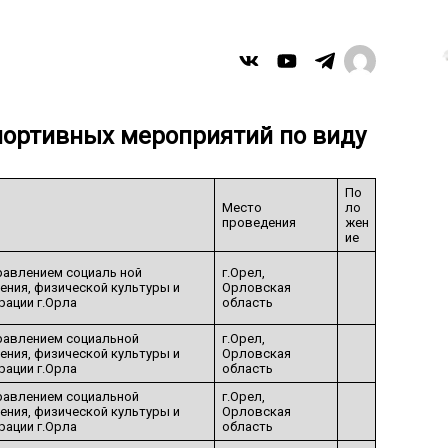
портивных мероприятий по виду
По
Место
ло
проведения
жен
ие
равлением социаль ной
г.Орел,
ения, физической культуры и
Орловская
рации г.Орла
область
равлением социальной
г.Орел,
ения, физической культуры и
Орловская
рации г.Орла
область
равлением социальной
г.Орел,
ения, физической культуры и
Орловская
рации г.Орла
область