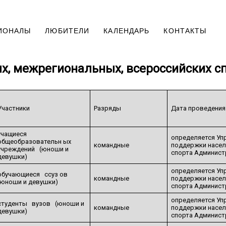
ИОНАЛЫ
ЛЮБИТЕЛИ
КАЛЕНДАРЬ
КОНТАКТЫ
, межрегиональных, всероссийских с
Участники
Разряды
Дата проведения
учащиеся
определяется Уп
общеобразовательн ых
командные
поддержки насел
учреждений (юноши и
спорта Админист
девушки)
определяется Уп
обучающиеся ссуз ов
командные
поддержки насел
(юноши и девушки)
спорта Админист
определяется Уп
студенты вузов (юноши и
командные
поддержки насел
девушки)
спорта Админист