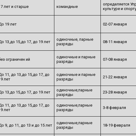
определяется Уп
17 лет и старше
командные
культуре и спорт
До 19 лет
02-07 января
одиночные, парные
До 13,до 15,до 17, до 19 лет
08-11 января
разряды
одиночные и парные
без ограничен ий
07-08 января
разряды
До 11, до 13,до 15,до 17, до
одиночные и парные
21-22 января
19 лет
разряды
одиночные,парные
До 13,до 15,до 17, до 19 лет
23-28 января
разряды
До 11, до 13,до 15,до 17, до
одиночные,парные
3-8 февраля
19 лет
разряды
одиночные,парные
До 9, до 11, до 13 и до 15 лет
18-19 февраля
разряды