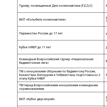
Турнир, посвященный Дню космонавтики (F,E,D,C)
ВЮТ «Колыбель космонавтики»
Первенство России до 17 лет
Кубок НФБР до 11 лет
Командный Всероссийский турнир «Национальная
бадминтонная лига»
ТМ с юношескими сборными по бадминтону России,
Казахстана, Белорусии и Узбекистана, подготовка ко 2
этапу Кубка НФБР
ТМ перед Всероссийскими юношескими командными
соревнованиями
ВЮТ «Кубок двух морей»