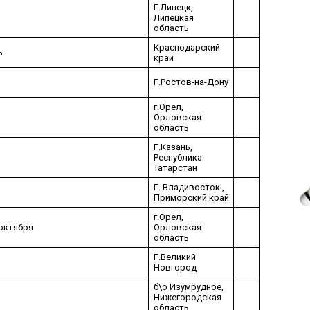
Г.Липецк,
Липецкая
область
Краснодарский
ь
край
Г.Ростов-на-Дону
г.​Орел,
Орловская
область
Г.Казань,
Республика
Татарстан
Г. Владивосток ,
Приморский край
г.​Орел,
 октября
Орловская
область
Г.Великий
Новгород
б\о Изумрудное,
Нижегородская
область