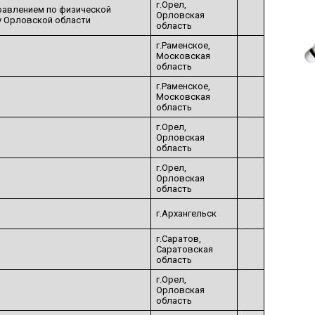
г.Орел,
равлением по физической
Орловская
у Орловской области
область
г.Раменское,
Московская
область
г.Раменское,
Московская
область
г.Орел,
Орловская
область
г.Орел,
Орловская
область
г.Архангельск
г.Саратов,
Саратовская
область
г.Орел,
Орловская
область