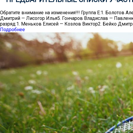
Обратите внимание на изменения!!! Группа Е:1. Болотов 
Дмитрий — Лисогор Илья5. Гончаров Владислав — Павленк
разряд:1. Меньков Елисей — Козлов Виктор2. Бейко Дмит
Подробнее