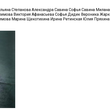
льяна Степанова Александра Савина Софья Савина Милана
лимова Виктория Афанасьева Софья Дидик Вероника Жарко
лимова Марина Щекотихина Ирина Ретинская Юлия Пряхин