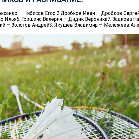
Александр — Чибисов Егор 2.Дробков Иван — Дробков Серг
о Илья6. Гришина Валерия — Дидик Вероника7. Задкова Н
рий — Золотов Андрей3. Якушев Владимир — Мележеев Але