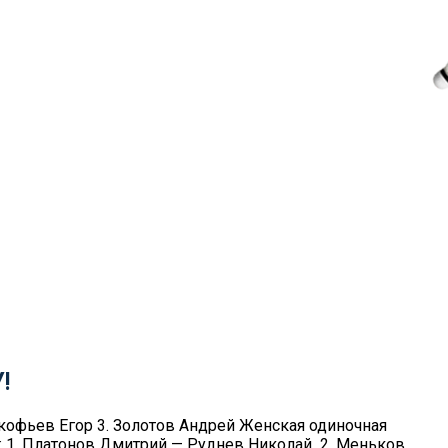
!
окофьев Егор 3. Золотов Андрей Женская одиночная
я: 1. Платонов Дмитрий — Руднев Николай 2. Меньков