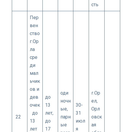
сть
Пер
вен
ство
г.Ор
ла
сре
ди
мал
ьчик
ов и
оди
г.Ор
дев
до
ночн
ел,
очек
13
30-
ые,
Орл
до
лет,
31
22
парн
овск
13
до
июл
ые
ая
лет
17
я