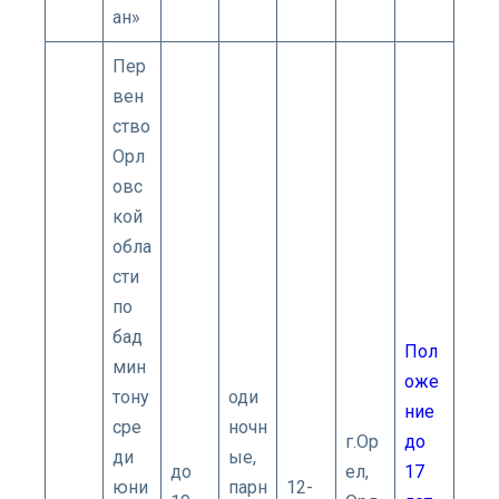
ан»
Пер
вен
ство
Орл
овс
кой
обла
сти
по
бад
Пол
мин
оже
тону
оди
ние
сре
ночн
г.Ор
до
ди
ые,
до
ел,
17
юни
парн
12-