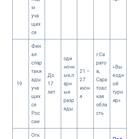
ы
уча
щих
ся
Фин
ал
г.Са
оди
спар
рато
ночн
«Вы
таки
21 –
в,
До
ые,п
ездн
ады
27
Сара
19
17
арн
ой
уча
июн
товс
лет
ые
турн
щих
я
кая
разр
ир»
ся
обла
яды
Рос
сть
сии
Отк