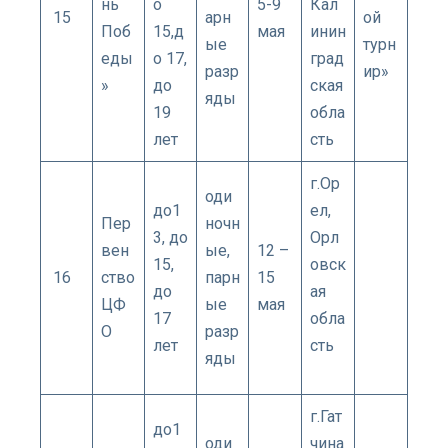
нь
о
5-9
Кал
15
арн
ой
Поб
15,д
мая
инин
ые
турн
еды
о 17,
град
разр
ир»
»
до
ская
яды
19
обла
лет
сть
г.Ор
оди
до1
ел,
Пер
ночн
3, до
Орл
вен
ые,
12 –
15,
овск
16
ство
парн
15
до
ая
ЦФ
ые
мая
17
обла
О
разр
лет
сть
яды
г.Гат
до1
оди
чина