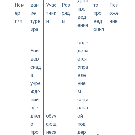
Дата
Ном
ван
Учас
Раз
то
Пол
про
ер
ие
тник
ряд
про
оже
вед
п/п
турн
и
ы
вед
ние
ения
ира
ения
опре
Уни
деля
вер
ется
сиад
Упра
а
вле
учре
ние
жде
м
ний
соци
сре
альн
днег
обуч
ой
о
ающ
под
про
иеся
дер