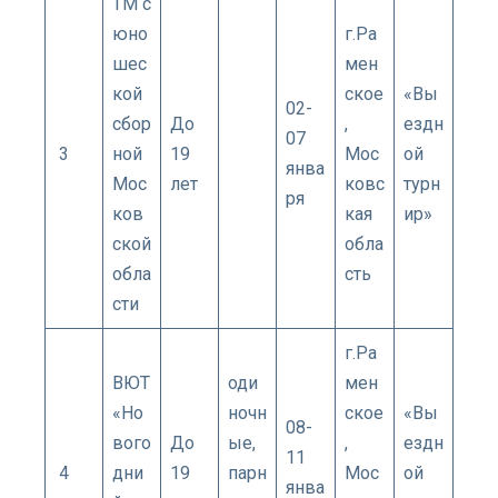
ТМ с
юно
г.Ра
шес
мен
кой
ское
«Вы
02-
сбор
До
,
ездн
07
3
ной
19
Мос
ой
янва
Мос
лет
ковс
турн
ря
ков
кая
ир»
ской
обла
обла
сть
сти
г.Ра
ВЮТ
оди
мен
«Но
ночн
ское
«Вы
08-
вого
До
ые,
,
ездн
11
4
дни
19
парн
Мос
ой
янва