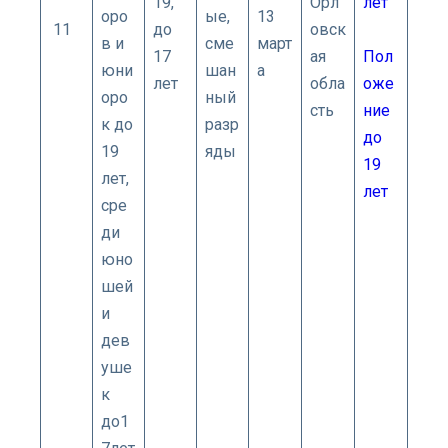
19,
Орл
лет
оро
ые,
13
11
до
овск
в и
сме
март
17
ая
Пол
юни
шан
а
лет
обла
оже
оро
ный
сть
ние
к до
разр
до
19
яды
19
лет,
лет
сре
ди
юно
шей
и
дев
уше
к
до1