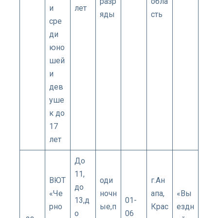
разр
обла
и
лет
яды
сть
сре
ди
юно
шей
и
дев
уше
к до
17
лет
До
11,
ВЮТ
оди
г.Ан
до
«Че
ночн
апа,
«Вы
13,д
01-
рно
ые,п
Крас
ездн
о
06