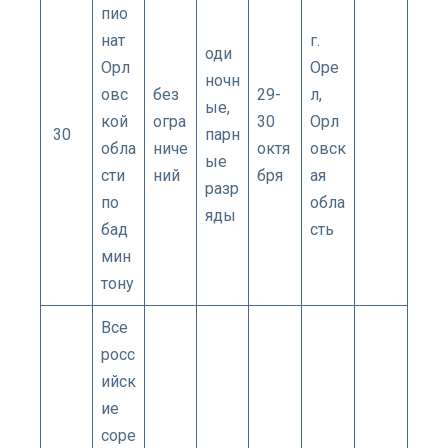
пио
нат
г.​
оди
Орл
Оре
ночн
овс
без
29-
л,
ые,
кой
огра
30
Орл
30
парн
обла
ниче
октя
овск
ые
сти
ний
бря
ая
разр
по
обла
яды
бад
сть
мин
тону
Все
росс
ийск
ие
соре