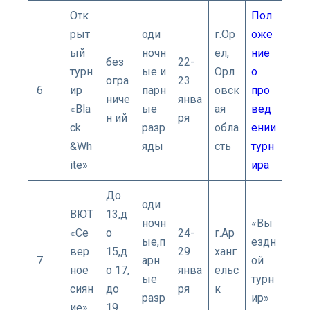
Отк
Пол
рыт
оди
г.Ор
оже
ый
ночн
ел,
ние
без
22-
турн
ые и
Орл
о
огра
23
6
ир
парн
овск
про
ниче
янва
«Bla
ые
ая
вед
н ий
ря
ck
разр
обла
ении
&Wh
яды
сть
турн
ite»
ира
До
оди
ВЮТ
13,д
ночн
«Вы
«Се
о
24-
г.Ар
ые,п
ездн
вер
15,д
29
ханг
7
арн
ой
ное
о 17,
янва
ельс
ые
турн
сиян
до
ря
к
разр
ир»
ие»
19