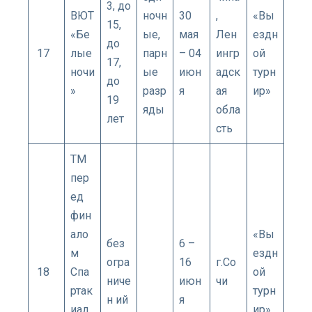
3, до
ВЮТ
ночн
30
,
«Вы
15,
«Бе
ые,
мая
Лен
ездн
до
17
лые
парн
– 04
ингр
ой
17,
ночи
ые
июн
адск
турн
до
»
разр
я
ая
ир»
19
яды
обла
лет
сть
ТМ
пер
ед
фин
ало
«Вы
без
6 –
м
ездн
огра
16
г.Со
18
Спа
ой
ниче
июн
чи
ртак
турн
н ий
я
иад
ир»