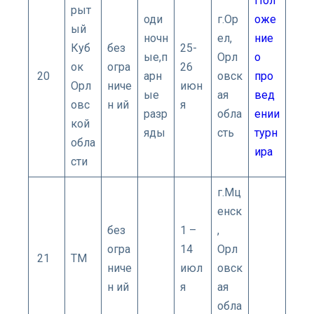
Пол
рыт
оди
г.Ор
оже
ый
ночн
ел,
ние
Куб
без
25-
ые,п
Орл
о
ок
огра
26
20
арн
овск
про
Орл
ниче
июн
ые
ая
вед
овс
н ий
я
разр
обла
ении
кой
яды
сть
турн
обла
ира
сти
г.Мц
енск
без
1 –
,
огра
14
Орл
21
ТМ
ниче
июл
овск
н ий
я
ая
обла