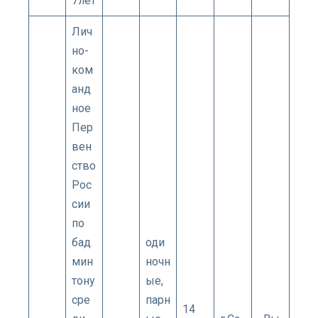
7лет
Лич
но-
ком
анд
ное
Пер
вен
ство
Рос
сии
по
бад
оди
мин
ночн
тону
ые,
сре
парн
14