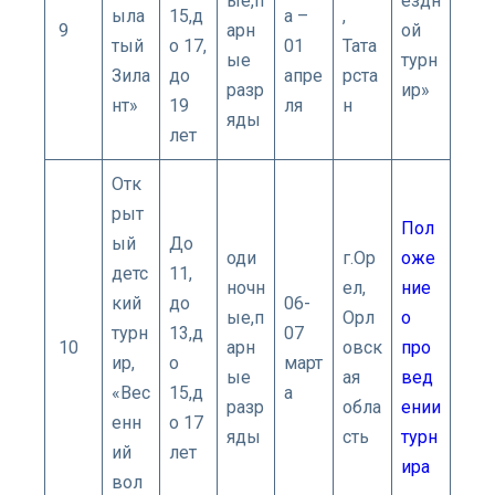
ые,п
ездн
ыла
15,д
а –
,
9
арн
ой
тый
о 17,
01
Тата
ые
турн
Зила
до
апре
рста
разр
ир»
нт»
19
ля
н
яды
лет
Отк
рыт
Пол
ый
До
оди
г.Ор
оже
детс
11,
ночн
ел,
ние
кий
до
06-
ые,п
Орл
о
турн
13,д
07
10
арн
овск
про
ир,
о
март
ые
ая
вед
«Вес
15,д
а
разр
обла
ении
енн
о 17
яды
сть
турн
ий
лет
ира
вол