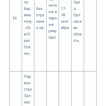
по
Оре
ночн
бад
без
17-
л,
ые и
мин
огра
18
Орл
26
парн
тону
ниче
сент
овск
ые
«Or
н ий
ября
ая
разр
el.O
обла
яды
pen.
сть
Осе
нь»
Пер
вен
ство
Орл
овс