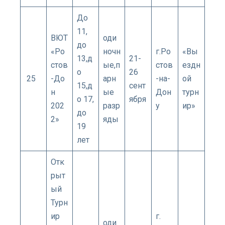
До
11,
ВЮТ
оди
до
«Ро
ночн
г.Ро
«Вы
13,д
21-
стов
ые,п
стов
ездн
о
26
25
-До
арн
-на-
ой
15,д
сент
н
ые
Дон
турн
о 17,
ября
202
разр
у
ир»
до
2»
яды
19
лет
Отк
рыт
ый
Турн
ир
г.​
оди