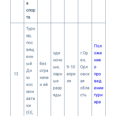
а
спор
та
Турн
ир,
пос
Пол
вящ
оди
г.Ор
оже
енн
ночн
ел,
ние
ый
без
ые,
9-10
Орл
о
Дн
огра
13
парн
апре
овск
про
ю
ниче
ые
ля
ая
вед
кос
н ий
разр
обла
ении
мон
яды
сть
турн
авти
ира
ки
(F,E,