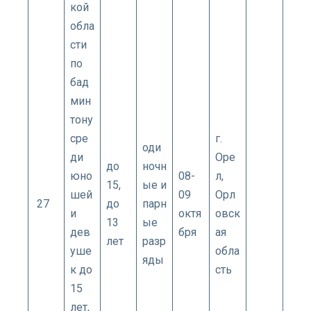
кой
обла
сти
по
бад
мин
тону
сре
г.​
оди
ди
Оре
до
ночн
юно
08-
л,
15,
ые и
шей
09
Орл
27
до
парн
и
октя
овск
13
ые
дев
бря
ая
лет
разр
уше
обла
яды
к до
сть
15
лет,