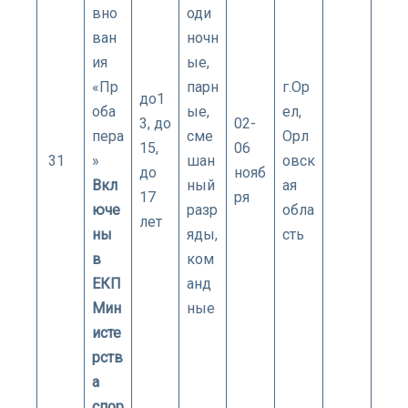
вно
оди
ван
ночн
ия
ые,
«Пр
парн
г.Ор
до1
оба
ые,
ел,
3, до
02-
пера
сме
Орл
15,
06
31
»
шан
овск
до
нояб
Вкл
ный
ая
17
ря
юче
разр
обла
лет
ны
яды,
сть
в
ком
ЕКП
анд
Мин
ные
исте
рств
а
спор