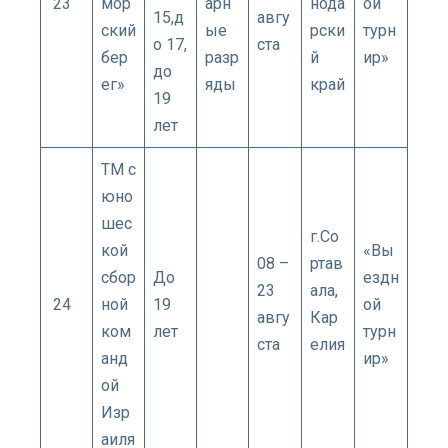
23
мор
арн
нода
ой
15,д
авгу
ский
ые
рски
турн
о 17,
ста
бер
разр
й
ир»
до
ег»
яды
край
19
лет
ТМ с
юно
шес
г.Со
кой
«Вы
08 –
ртав
сбор
До
ездн
23
ала,
24
ной
19
ой
авгу
Кар
ком
лет
турн
ста
елия
анд
ир»
ой
Изр
аиля