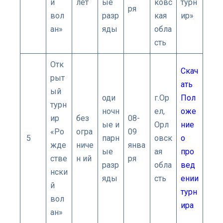
й
лет
ые
ковс
турн
ря
вол
разр
кая
ир»
ан»
яды
обла
сть
Отк
Скач
рыт
ать
ый
оди
г.Ор
Пол
турн
ночн
ел,
оже
ир
без
08-
ые и
Орл
ние
«Ро
огра
09
5
парн
овск
о
жде
ниче
янва
ые
ая
про
стве
н ий
ря
разр
обла
вед
нски
яды
сть
ении
й
турн
вол
ира
ан»