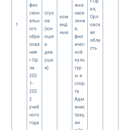
г.Ор
фес
жки
ел,
сион
ссуз
насе
ком
Орл
альн
ов
лени
1
анд
овск
ого
(юн
я,
ные
ая
обра
оши
физ
обла
зова
и
ичес
сть
ния
дев
кой
г.Ор
ушк
куль
ла
и)
тур
202
ы и
1-
спор
202
та
2
Адм
учеб
инис
ного
трац
года
ии