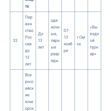
та
Пер
оди
вен
ночн
«Вы
ство
07-
До
ые,
ездн
Рос
13
г.Ом
32
13
парн
ой
сии
нояб
ск
лет
ые
турн
до
ря
разр
ир»
13
яды
лет
Все
росс
ийск
ие
юни
орск