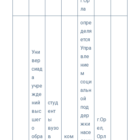
г.Ор
ла
опре
деля
ется
Упра
Уни
вле
вер
ние
сиад
м
а
соци
учре
альн
жде
ой
ний
студ
под
выс
ент
дер
шег
ы
г.Ор
жки
о
вузо
ел,
насе
обра
в
ком
Орл