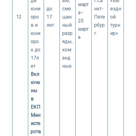
ди
ые,
г.Са
«Вы
март
юни
до
сме
нкт-
ездн
а–
12
оро
17
шан
Пете
ой
20
в и
лет
ный
рбур
турн
март
юни
разр
г
ир»
а
оро
яды,
к до
ком
17л
анд
ет
ные
Вкл
юче
ны
в
ЕКП
Мин
исте
рств