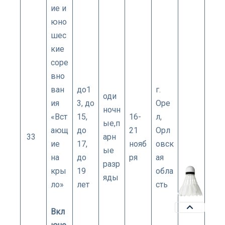
ие и
юно
шес
кие
соре
вно
ван
до1
г.​
оди
ия
3, до
Оре
ночн
«Вст
15,
16-
л,
ые,п
ающ
до
21
Орл
33
арн
ие
17,
нояб
овск
ые
на
до
ря
ая
разр
кры
19
обла
яды
ло»
лет
сть
Вкл