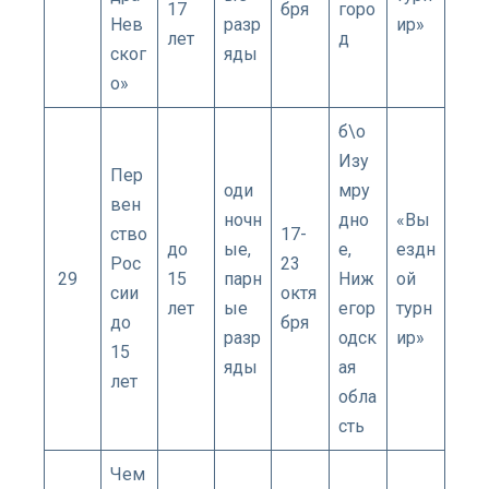
17
бря
горо
Нев
разр
ир»
лет
д
ског
яды
о»
б\о
Изу
Пер
оди
мру
вен
ночн
дно
«Вы
ство
17-
до
ые,
е,
ездн
Рос
23
29
15
парн
Ниж
ой
сии
октя
лет
ые
егор
турн
до
бря
разр
одск
ир»
15
яды
ая
лет
обла
сть
Чем