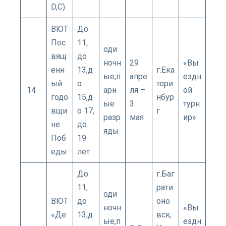
D,C)
ВЮТ
До
Пос
11,
оди
вящ
до
ночн
29
«Вы
енн
13,д
г.Ека
ые,п
апре
ездн
ый
о
тери
14
арн
ля –
ой
годо
15,д
нбур
ые
3
турн
вщи
о 17,
г
разр
мая
ир»
не
до
яды
Поб
19
еды
лет
До
г.Баг
11,
рати
оди
ВЮТ
до
оно
ночн
«Вы
«Де
13,д
вск,
ые,п
ездн