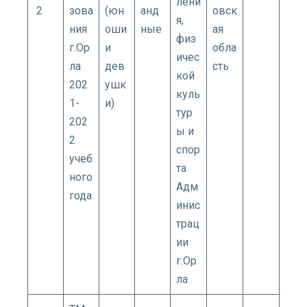
лени
2
зова
(юн
анд
овск
я,
ния
оши
ные
ая
физ
г.Ор
и
обла
ичес
ла
дев
сть
кой
202
ушк
куль
1-
и)
тур
202
ы и
2
спор
учеб
та
ного
Адм
года
инис
трац
ии
г.Ор
ла