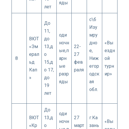
яды
лет
с\б
До
Изу
11,
оди
мру
ВЮТ
до
ночн
дно
«Вы
«Эм
13,д
22-
ые,п
е,
ездн
ерал
о
27
8
арн
Ниж
ой
ьд
15,д
фев
ые
егор
турн
Кап
о 17,
раля
разр
одск
ир»
»
до
яды
ая
19
обл.
лет
До
оди
ВЮТ
13,д
27
г.Ка
ночн
«Вы
«Кр
о
март
зань