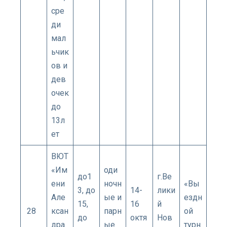
сре
ди
мал
ьчик
ов и
дев
очек
до
13л
ет
ВЮТ
«Им
оди
до1
г.Ве
ени
ночн
«Вы
3, до
14-
лики
Але
ые и
ездн
15,
16
й
28
ксан
парн
ой
до
октя
Нов
дра
ые
турн